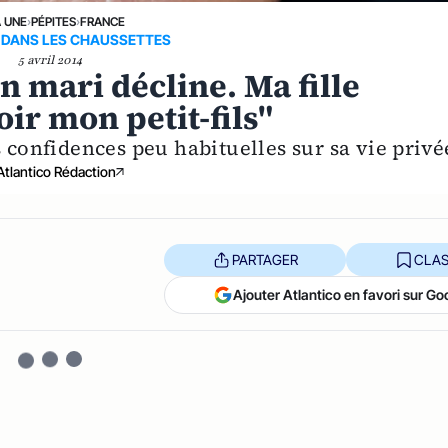
A UNE
›
PÉPITES
›
FRANCE
 DANS LES CHAUSSETTES
5 avril 2014
n mari décline. Ma fille
r mon petit-fils"
s confidences peu habituelles sur sa vie privé
Atlantico Rédaction
PARTAGER
CLAS
Ajouter Atlantico en favori sur Go