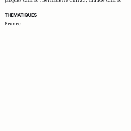
Jacques Chirac ,
Bernadette Chirac ,
Claude Chirac
THEMATIQUES
France