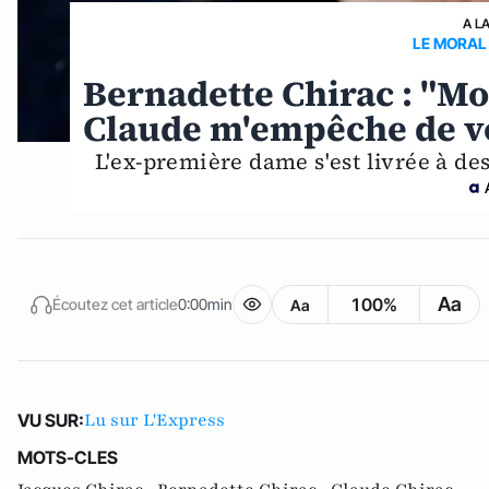
A L
LE MORAL
Bernadette Chirac : "Mo
Claude m'empêche de voi
L'ex-première dame s'est livrée à de
Aa
100%
Écoutez cet article
0:00min
Aa
Lu sur L'Express
VU SUR:
MOTS-CLES