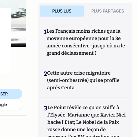
PLUS LUS
PLUS PARTAGES
1
Les Français moins riches que la
moyenne européenne pour la 3e
année consécutive : jusqu'où ira le
grand déclassement ?
2
Cette autre crise migratoire
(semi-orchestrée) qui se profile
après Ceuta
SER
ogle
3
Le Point révèle ce qu'on sniffe à
l'Elysée, Marianne que Xavier Niel
hacke l'Etat; Le Nobel de la Paix
russe donne une leçon de
courage, l'ex PM australien une