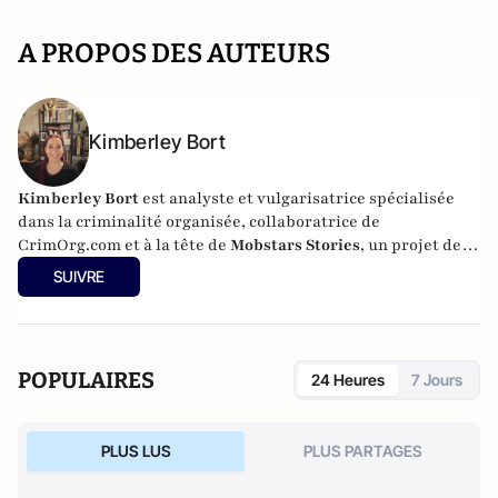
A PROPOS DES AUTEURS
Kimberley Bort
Kimberley Bort
est analyste et vulgarisatrice spécialisée
dans la criminalité organisée, collaboratrice de
CrimOrg.com et à la tête de
Mobstars Stories
, un projet de
contenus sur les réseaux sociaux qui explore les
SUIVRE
dynamiques du crime organisé et ses représentations.
POPULAIRES
24 Heures
7 Jours
PLUS LUS
PLUS PARTAGES