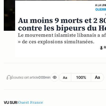
A LA UN
GUERR
Au moins 9 morts et 2 8
contre les bipeurs du H
Le mouvement islamiste libanais a af
» de ces explosions simultanées.
R
Aa
100%
Écoutez cet article
0:00min
Aa
Ouest France
VU SUR: