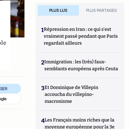
PLUS LUS
PLUS PARTAGES
1
Répression en Iran : ce qui s'est
vraiment passé pendant que Paris
ble
regardait ailleurs
2
Immigration : les (très) faux-
semblants européens après Ceuta
3
Et Dominique de Villepin
SER
accoucha du villepino-
ogle
macronisme
4
Les Français moins riches que la
moyenne européenne pour la 3e