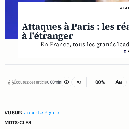
A LA
Attaques à Paris : les r
à l'étranger
En France, tous les grands lea
Aa
100%
Écoutez cet article
0:00min
Aa
Lu sur Le Figaro
VU SUR:
MOTS-CLES