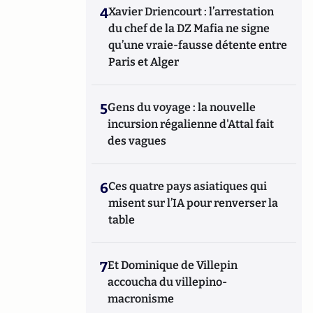
4
Xavier Driencourt : l’arrestation
du chef de la DZ Mafia ne signe
qu’une vraie-fausse détente entre
Paris et Alger
5
Gens du voyage : la nouvelle
incursion régalienne d'Attal fait
des vagues
6
Ces quatre pays asiatiques qui
misent sur l’IA pour renverser la
table
7
Et Dominique de Villepin
accoucha du villepino-
macronisme