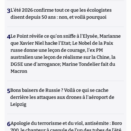
3
L’été 2026 confirme tout ce que les écologistes
disent depuis 50 ans : non, et voilà pourquoi
4
Le Point révèle ce qu'on sniffe à l'Elysée, Marianne
que Xavier Niel hacke l'Etat; Le Nobel de la Paix
russe donne une leçon de courage, l'ex PM
australien une leçon de réalisme sur la Chine, la
DGSE une d'arrogance; Marine Tondelier fait du
Macron
5
Bons baisers de Russie ? Voilà ce qui se cache
derrière les attaques aux drones à l'aéroport de
Leipzig
6
Apologie du terrorisme et du viol, antisémite : Boro
700, le chanteur à cagoule de l’un des tubes de l’été