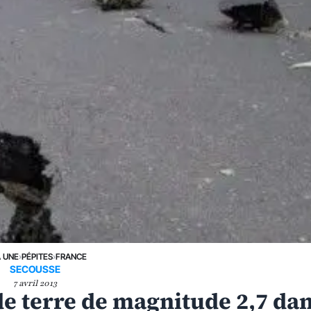
A UNE
›
PÉPITES
›
FRANCE
SECOUSSE
7 avril 2013
e terre de magnitude 2,7 da