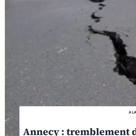
A L
Annecy : tremblement d