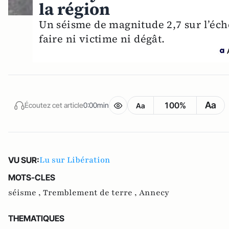
la région
Un séisme de magnitude 2,7 sur l’éche
faire ni victime ni dégât.
Aa
100%
Écoutez cet article
0:00min
Aa
Lu sur Libération
VU SUR:
MOTS-CLES
séisme ,
Tremblement de terre ,
Annecy
THEMATIQUES