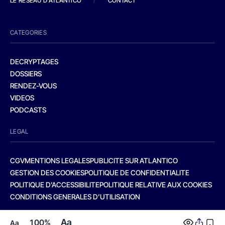
LE RESEAU D'ATLANTICO
/
CONTACT
CATEGORIES
DECRYPTAGES
DOSSIERS
RENDEZ-VOUS
VIDEOS
PODCASTS
LEGAL
CGV
MENTIONS LEGALES
PUBLICITE SUR ATLANTICO
GESTION DES COOKIES
POLITIQUE DE CONFIDENTIALITE
POLITIQUE D’ACCESSIBILITE
POLITIQUE RELATIVE AUX COOKIES
CONDITIONS GENERALES D’UTILISATION
Aa
100%
Aa