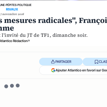
 UNE
›
PÉPITES
›
POLITIQUE
RIVAUX
7 novembre 2016
 mesures radicales", Franço
amme
 l'invité du JT de TF1, dimanche soir.
Atlantico Rédaction
PARTAGER
CLAS
Ajouter Atlantico en favori sur Go