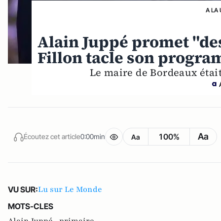
A LA
Alain Juppé promet "des
Fillon tacle son progr
Le maire de Bordeaux était
Aa
100%
Écoutez cet article
0:00min
Aa
Lu sur Le Monde
VU SUR:
MOTS-CLES
Alain Juppé ,
primaire