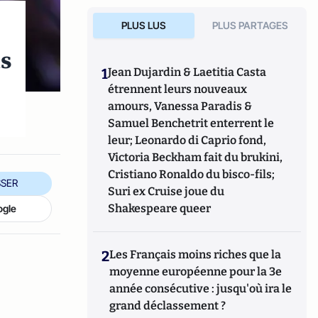
PLUS LUS
PLUS PARTAGES
is
1
Jean Dujardin & Laetitia Casta
étrennent leurs nouveaux
amours, Vanessa Paradis &
Samuel Benchetrit enterrent le
leur; Leonardo di Caprio fond,
Victoria Beckham fait du brukini,
Cristiano Ronaldo du bisco-fils;
SER
Suri ex Cruise joue du
Shakespeare queer
ogle
2
Les Français moins riches que la
moyenne européenne pour la 3e
année consécutive : jusqu'où ira le
grand déclassement ?