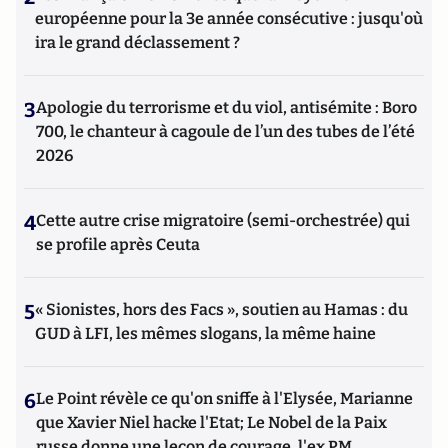
européenne pour la 3e année consécutive : jusqu'où
ira le grand déclassement ?
3
Apologie du terrorisme et du viol, antisémite : Boro
700, le chanteur à cagoule de l’un des tubes de l’été
2026
4
Cette autre crise migratoire (semi-orchestrée) qui
se profile après Ceuta
5
« Sionistes, hors des Facs », soutien au Hamas : du
GUD à LFI, les mêmes slogans, la même haine
6
Le Point révèle ce qu'on sniffe à l'Elysée, Marianne
que Xavier Niel hacke l'Etat; Le Nobel de la Paix
russe donne une leçon de courage, l'ex PM