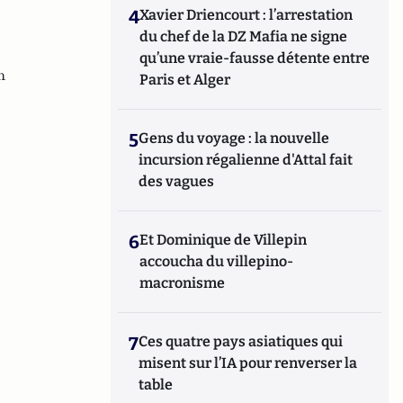
4
Xavier Driencourt : l’arrestation
du chef de la DZ Mafia ne signe
qu’une vraie-fausse détente entre
n
Paris et Alger
5
Gens du voyage : la nouvelle
incursion régalienne d'Attal fait
des vagues
6
Et Dominique de Villepin
accoucha du villepino-
macronisme
7
Ces quatre pays asiatiques qui
misent sur l’IA pour renverser la
table