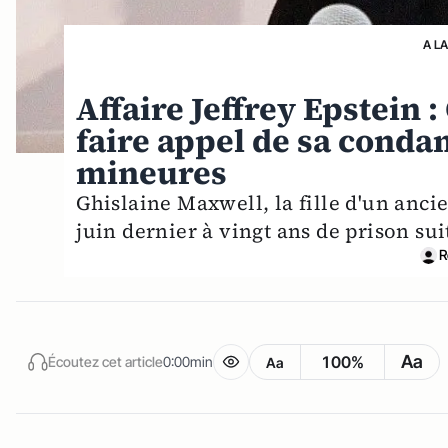
A L
Affaire Jeffrey Epstein 
faire appel de sa conda
mineures
Ghislaine Maxwell, la fille d'un anc
juin dernier à vingt ans de prison sui
R
Aa
100%
Écoutez cet article
0:00min
Aa