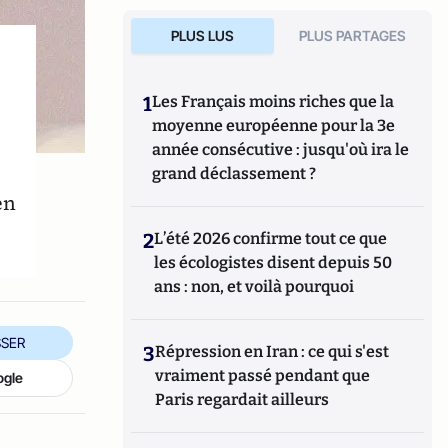
PLUS LUS
PLUS PARTAGES
1
Les Français moins riches que la
moyenne européenne pour la 3e
année consécutive : jusqu'où ira le
grand déclassement ?
en
2
L’été 2026 confirme tout ce que
les écologistes disent depuis 50
ans : non, et voilà pourquoi
SER
3
Répression en Iran : ce qui s'est
vraiment passé pendant que
ogle
Paris regardait ailleurs