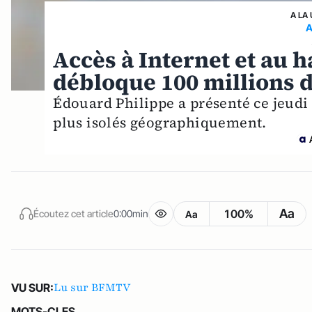
A LA
A
Accès à Internet et au 
débloque 100 millions 
Édouard Philippe a présenté ce jeudi 
plus isolés géographiquement.
Aa
100%
Écoutez cet article
0:00min
Aa
Lu sur BFMTV
VU SUR:
MOTS-CLES