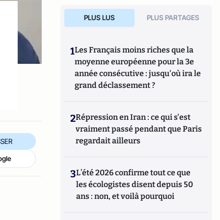
PLUS LUS
PLUS PARTAGES
1
Les Français moins riches que la
moyenne européenne pour la 3e
année consécutive : jusqu'où ira le
grand déclassement ?
2
Répression en Iran : ce qui s'est
vraiment passé pendant que Paris
regardait ailleurs
SER
ogle
3
L’été 2026 confirme tout ce que
les écologistes disent depuis 50
ans : non, et voilà pourquoi