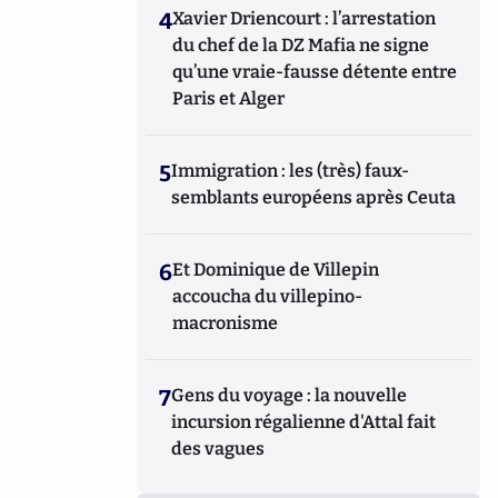
4
Xavier Driencourt : l’arrestation
du chef de la DZ Mafia ne signe
qu’une vraie-fausse détente entre
Paris et Alger
5
Immigration : les (très) faux-
semblants européens après Ceuta
6
Et Dominique de Villepin
accoucha du villepino-
macronisme
7
Gens du voyage : la nouvelle
incursion régalienne d'Attal fait
des vagues