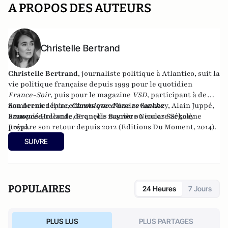
A PROPOS DES AUTEURS
Christelle Bertrand
Christelle Bertrand
, journaliste politique à Atlantico, suit la
vie politique française depuis 1999 pour le quotidien
France-Soir
, puis pour le magazine
VSD
, participant à de
nombreux déplacements avec Nicolas Sarkozy, Alain Juppé,
Son dernier livre,
Chronique d'une revanche
François Hollande, François Bayrou ou encore Ségolène
annoncée
,
raconte de quelle manière Nicolas Sarkozy
Royal.
prépare son retour depuis 2012 (Editions Du Moment, 2014).
SUIVRE
POPULAIRES
24 Heures
7 Jours
PLUS LUS
PLUS PARTAGES