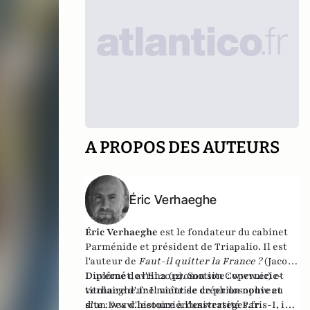
A PROPOS DES AUTEURS
Éric Verhaeghe
Éric Verhaeghe
est le fondateur du
cabinet
Parménide
et président de
Triapalio
. Il est
l'auteur de
Faut-il quitter la France ?
(Jacob-
Duvernet, avril 2012). Son site :
Diplômé de l'Ena (promotion Copernic) et
www.eric-
verhaeghe.fr
titulaire d'une maîtrise de philosophie et
Il vient de créer un nouveau
site :
d'un Dea d'histoire à l'université Paris-I, il
www.lecourrierdesstrateges.fr