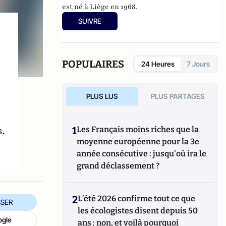
est né à Liège en 1968.
SUIVRE
POPULAIRES
24 Heures
7 Jours
PLUS LUS
PLUS PARTAGES
s.
1
Les Français moins riches que la
moyenne européenne pour la 3e
année consécutive : jusqu'où ira le
grand déclassement ?
2
L’été 2026 confirme tout ce que
SER
les écologistes disent depuis 50
ogle
ans : non, et voilà pourquoi