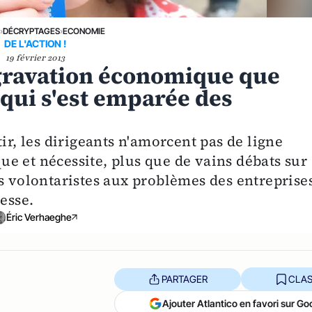
E
›
DÉCRYPTAGES
›
ECONOMIE
DE L'ACTION !
19 février 2013
ggravation économique que
 qui s'est emparée des
ir, les dirigeants n'amorcent pas de ligne
ique et nécessite, plus que de vains débats sur
s volontaristes aux problèmes des entreprise
esse.
Éric Verhaeghe
PARTAGER
CLAS
Ajouter Atlantico en favori sur Go