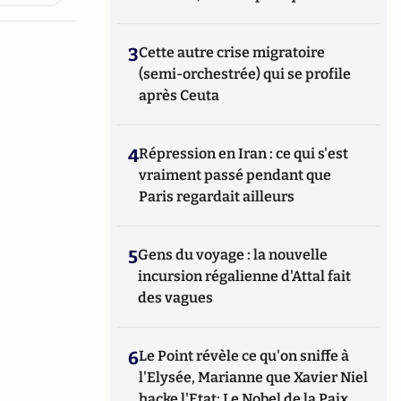
3
Cette autre crise migratoire
(semi-orchestrée) qui se profile
après Ceuta
4
Répression en Iran : ce qui s'est
vraiment passé pendant que
Paris regardait ailleurs
5
Gens du voyage : la nouvelle
incursion régalienne d'Attal fait
des vagues
6
Le Point révèle ce qu'on sniffe à
l'Elysée, Marianne que Xavier Niel
hacke l'Etat; Le Nobel de la Paix