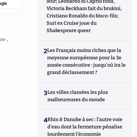
leur; Leonardo di Caprio fond,
ogle
Victoria Beckham fait du brukini,
Cristiano Ronaldo du bisco-fils;
Suri ex Cruise joue du
Shakespeare queer
re ,
2
Les Français moins riches que la
moyenne européenne pour la 3e
année consécutive : jusqu'où ira le
grand déclassement ?
3
Les villes classées les plus
malheureuses du monde
4
Rhin & Danube à sec : l’autre voie
d’eau dont la fermeture pénalise
lourdement l’économie