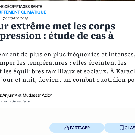
NE
›
DÉCRYPTAGES
›
SANTÉ
FFEMENT CLIMATIQUE
7 octobre 2025
ur extrême met les corps
pression : étude de cas à
nnent de plus en plus fréquentes et intenses
imper les températures : elles éreintent les
nt les équilibres familiaux et sociaux. À Karac
, jour et nuit, devient un combat quotidien p
z Anjum
et
Mudassar Aziz
5 min de lecture
PARTAGER
CLAS