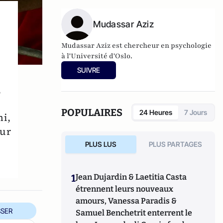
Mudassar Aziz
Mudassar Aziz est chercheur en psychologie
à l'Université d'Oslo.
SUIVRE
,
POPULAIRES
24 Heures
7 Jours
hi,
our
PLUS LUS
PLUS PARTAGES
1
Jean Dujardin & Laetitia Casta
étrennent leurs nouveaux
amours, Vanessa Paradis &
SER
Samuel Benchetrit enterrent le