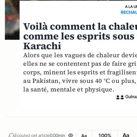
A LA U
RECHAU
Voilà comment la chale
comme les esprits sous 
Karachi
Alors que les vagues de chaleur devie
elles ne se contentent pas de faire gr
corps, minent les esprits et fragilise
au Pakistan, vivre sous 40 °C ou plus
la santé, mentale et physique.
Gulna
Aa
100%
Écoutez cet article
0:00min
Aa