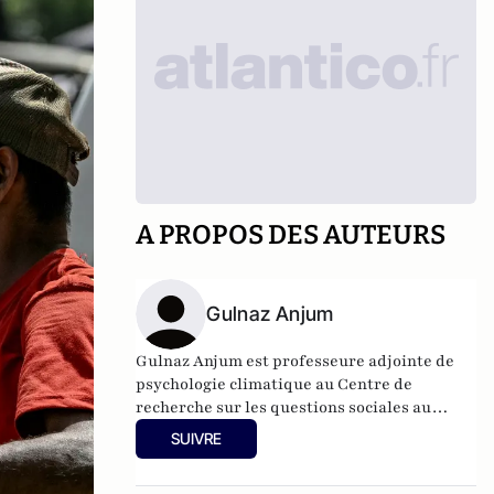
A PROPOS DES AUTEURS
Gulnaz Anjum
Gulnaz Anjum est professeure adjointe de
psychologie climatique au Centre de
recherche sur les questions sociales au
coeur du Département de psychologie de
SUIVRE
l'Université de Limerick.