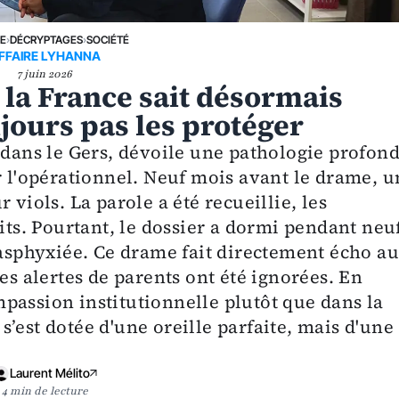
NE
›
DÉCRYPTAGES
›
SOCIÉTÉ
FFAIRE LYHANNA
7 juin 2026
 la France sait désormais
ujours pas les protéger
 dans le Gers, dévoile une pathologie profon
r l'opérationnel. Neuf mois avant le drame, u
 viols. La parole a été recueillie, les
aits. Pourtant, le dossier a dormi pendant neu
 asphyxiée. Ce drame fait directement écho a
es alertes de parents ont été ignorées. En
passion institutionnelle plutôt que dans la
’est dotée d'une oreille parfaite, mais d'une
Laurent Mélito
4 min de lecture