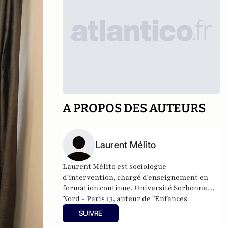
A PROPOS DES AUTEURS
Laurent Mélito
Laurent Mélito est sociologue
d'intervention, chargé d'enseignement en
formation continue, Université Sorbonne
Nord - Paris 13, auteur de "Enfances
captives. La prostitution des mineurs.
SUIVRE
Comprendre, repérer, accompagner " aux