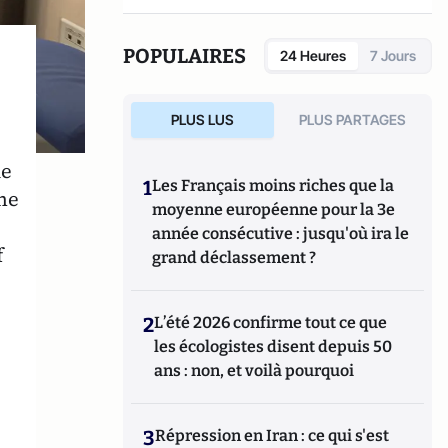
éditions Erès.
POPULAIRES
24 Heures
7 Jours
PLUS LUS
PLUS PARTAGES
de
1
Les Français moins riches que la
ne
moyenne européenne pour la 3e
année consécutive : jusqu'où ira le
f
grand déclassement ?
u
2
L’été 2026 confirme tout ce que
les écologistes disent depuis 50
ans : non, et voilà pourquoi
3
Répression en Iran : ce qui s'est