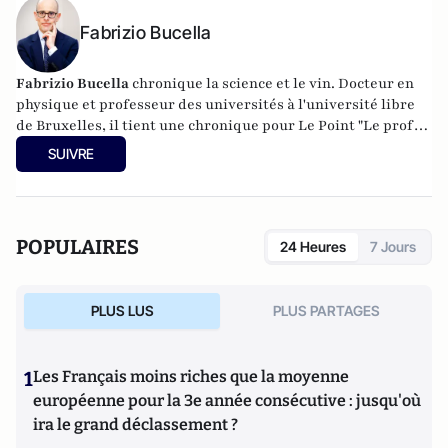
Fabrizio Bucella
Fabrizio Bucella
chronique la science et le vin. Docteur en
physique et professeur des universités à l'université libre
de Bruxelles, il tient une chronique pour Le Point "Le prof
en liberté". Chaque semaine, on le retrouve dans le poste de
SUIVRE
radio et télévision belge de service public (RTBF). Sur les
réseaux sociaux, il publie quotidiennement une vidéo
ludique sur le vin et la science. Ses comptes sont suivis par
plus de 200 000 abonnés.
POPULAIRES
24 Heures
7 Jours
PLUS LUS
PLUS PARTAGES
1
Les Français moins riches que la moyenne
européenne pour la 3e année consécutive : jusqu'où
ira le grand déclassement ?