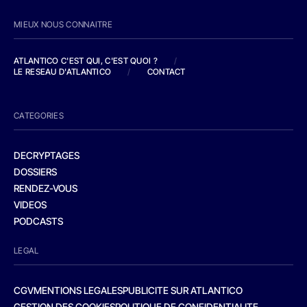
MIEUX NOUS CONNAITRE
ATLANTICO C'EST QUI, C'EST QUOI ?
/
LE RESEAU D'ATLANTICO
/
CONTACT
CATEGORIES
DECRYPTAGES
DOSSIERS
RENDEZ-VOUS
VIDEOS
PODCASTS
LEGAL
CGV
MENTIONS LEGALES
PUBLICITE SUR ATLANTICO
GESTION DES COOKIES
POLITIQUE DE CONFIDENTIALITE