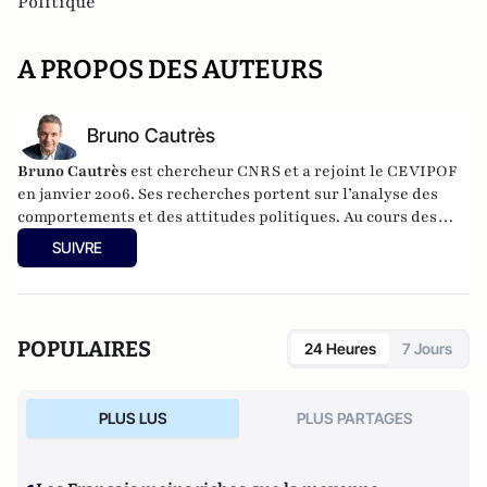
Politique
A PROPOS DES AUTEURS
Bruno Cautrès
Bruno Cautrès
est chercheur CNRS et a rejoint le CEVIPOF
en janvier 2006. Ses recherches portent sur l’analyse des
comportements et des attitudes politiques. Au cours des
années récentes, il a participé à différentes recherches
SUIVRE
françaises ou européennes portant sur la participation
politique, le vote et les élections. Il a développé d’autres
directions de recherche mettant en évidence les clivages
sociaux et politiques liés à l’Europe et à l’intégration
POPULAIRES
24 Heures
7 Jours
européenne dans les électorats et les opinions publiques. Il
est notamment l'auteur de
Les européens aiment-ils
(toujours) l'Europe ?
(éditions de La Documentation
PLUS LUS
PLUS PARTAGES
Française, 2014) et
Histoire d’une révolution électorale
(2015-2018)
avec Anne Muxel (Classiques Garnier, 2019).