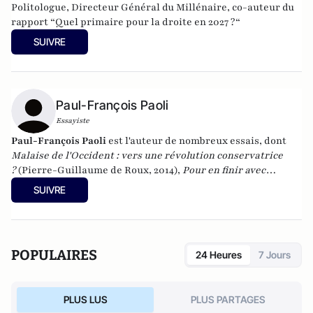
Politologue, Directeur Général du Millénaire, co-auteur du
rapport “Quel primaire pour la droite en 2027 ?“
SUIVRE
Paul-François Paoli
Essayiste
Paul-François Paoli
est l'auteur de nombreux essais, dont
Malaise de l'Occident : vers une révolution conservatrice
?
(Pierre-Guillaume de Roux, 2014),
Pour en finir avec
l'idéologie antiraciste
(2012) et
Quand la gauche agonise
SUIVRE
(
2016). En 2023, il a publié
Une histoire de la Corse française
(Tallandier). Il vient de publier "La Tentation de Paris
(Quand le journalisme était un roman)" aux éditions de
Paris.
POPULAIRES
24 Heures
7 Jours
PLUS LUS
PLUS PARTAGES