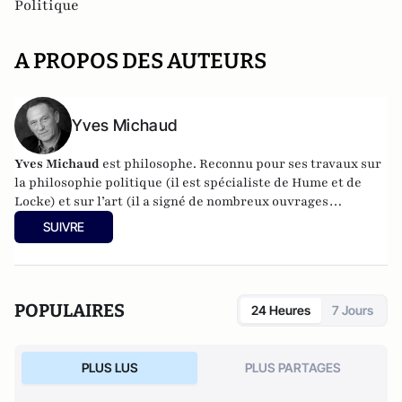
Politique
A PROPOS DES AUTEURS
Yves Michaud
Yves Michaud
est philosophe. Reconnu pour ses travaux sur
la philosophie politique (il est spécialiste de Hume et de
Locke) et sur l’art (il a signé de nombreux ouvrages
d’esthétique et a dirigé l’École des beaux-arts), il donne des
SUIVRE
conférences dans le monde entier… quand il n’est pas à
Ibiza. Depuis trente ans, il passe en effet plusieurs mois par
an sur cette île où il a écrit la totalité de ses livres. Il est
l'auteur de
La violence,
PUF, coll. Que sais-je. La 8ème édition mise à jour
POPULAIRES
24 Heures
7 Jours
vient tout juste de sortir.
PLUS LUS
PLUS PARTAGES