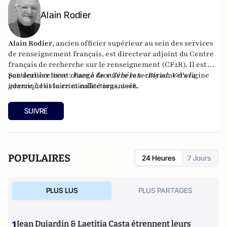
Alain Rodier
Alain Rodier
, ancien officier supérieur au sein des services
de renseignement français, est directeur adjoint du
Centre
français de recherche sur le renseignement
(CF2R). Il est
particulièrement chargé de suivre le terrorisme d’origine
Son dernier livre :
Face à face Téhéran - Riyad. Vers la
islamique et la criminalité organisée.
guerre ?
, Histoire et collections, 2018.
SUIVRE
POPULAIRES
24 Heures
7 Jours
PLUS LUS
PLUS PARTAGES
1
Jean Dujardin & Laetitia Casta étrennent leurs