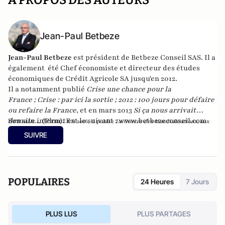
A PROPOS DES AUTEURS
Jean-Paul Betbeze
Jean-Paul Betbeze
est président de Betbeze Conseil SAS. Il a
également été Chef économiste et directeur des études
économiques de Crédit Agricole SA jusqu'en 2012.
Il a notamment publié
Crise une chance pour la
France
;
Crise : par ici la sortie
;
2012 : 100 jours pour défaire
ou refaire la France
, et en mars 2013
Si ça nous arrivait
demain...
Son site internet est le suivant :
(Plon). En
www.betbezeconseil.com
2016, il publie
La Guerre des Mondialisations
, aux
et en 2017 "La France, ce malade imaginaire"
éditions
Economica
SUIVRE
chez le même éditeur.
POPULAIRES
24 Heures
7 Jours
PLUS LUS
PLUS PARTAGES