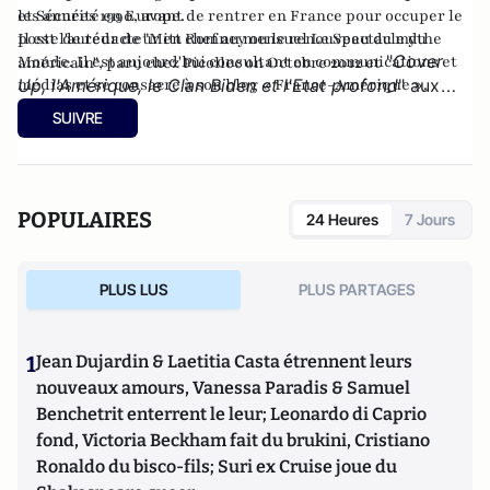
les années 1990, avant de rentrer en France pour occuper le
et Sécurité en Europe.
poste de rédacteur en chef au mensuel Le Spectacle du
Il est l'auteur de
"Mitt Romney ou le renouveau du mythe
"
Cover
Monde. Il est aujourd'hui consultant en communications et
américain"
, paru chez Picollec on Octobre 2012 et
médias et se consacre à son
Up, l'Amérique, le Clan Biden et l'Etat profond
blog « France-Amérique »
" aux
.
éditions Konfident.
SUIVRE
POPULAIRES
24 Heures
7 Jours
PLUS LUS
PLUS PARTAGES
1
Jean Dujardin & Laetitia Casta étrennent leurs
nouveaux amours, Vanessa Paradis & Samuel
Benchetrit enterrent le leur; Leonardo di Caprio
fond, Victoria Beckham fait du brukini, Cristiano
Ronaldo du bisco-fils; Suri ex Cruise joue du