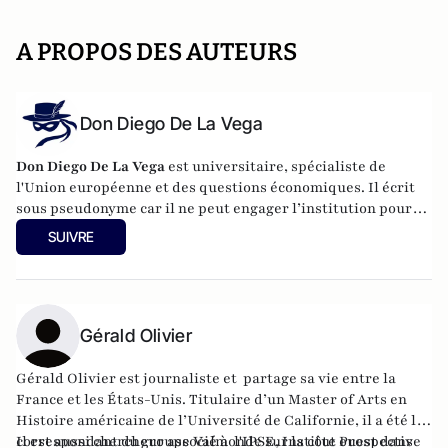
A PROPOS DES AUTEURS
Don Diego De La Vega
Don Diego De La Vega
est universitaire, spécialiste de
l'Union européenne et des questions économiques. Il écrit
sous pseudonyme car il ne peut engager l’institution pour
laquelle il travaille.
SUIVRE
Gérald Olivier
Gérald Olivier est journaliste et partage sa vie entre la
France et les États-Unis. Titulaire d’un Master of Arts en
Histoire américaine de l’Université de Californie, il a été le
correspondant du groupe Valmonde sur la côte ouest dans
Il est aussi chercheur associé à l'IPSE, Institut Prospective