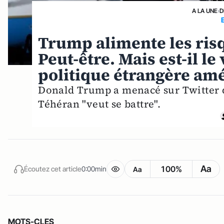
A LA UNE
›
D
Trump alimente les risqu
Peut-être. Mais est-il le
politique étrangère amé
Donald Trump a menacé sur Twitter de 
Téhéran "veut se battre".
Aa
100%
Écoutez cet article
0:00min
Aa
MOTS-CLES