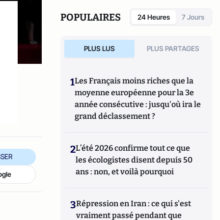
POPULAIRES
24 Heures
7 Jours
PLUS LUS
PLUS PARTAGES
1
Les Français moins riches que la
moyenne européenne pour la 3e
année consécutive : jusqu'où ira le
grand déclassement ?
2
L’été 2026 confirme tout ce que
SER
les écologistes disent depuis 50
ans : non, et voilà pourquoi
ogle
3
Répression en Iran : ce qui s'est
vraiment passé pendant que