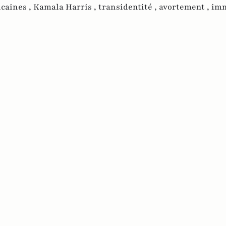
icaines ,
Kamala Harris ,
transidentité ,
avortement ,
imm