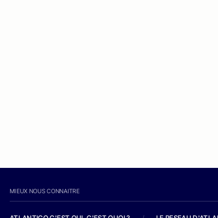
MIEUX NOUS CONNAITRE
ATLANTICO C'EST QUI, C'EST QUOI ?
/
LE RESEAU D'ATL