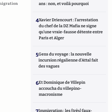
igration
ans : non, et voilà pourquoi
4
Xavier Driencourt : l’arrestation
du chef de la DZ Mafia ne signe
qu’une vraie-fausse détente entre
Paris et Alger
5
Gens du voyage : la nouvelle
incursion régalienne d'Attal fait
des vagues
6
Et Dominique de Villepin
accoucha du villepino-
macronisme
7
Immigration : les (très) faux-