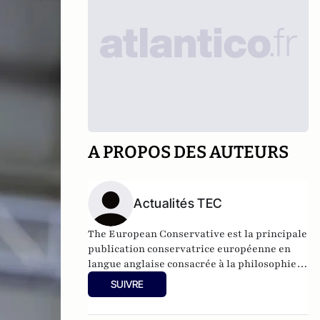
A PROPOS DES AUTEURS
Actualités TEC
The European Conservative est la principale
publication conservatrice européenne en
langue anglaise consacrée à la philosophie, à
la politique, à l'art et aux affaires
SUIVRE
contemporaines.