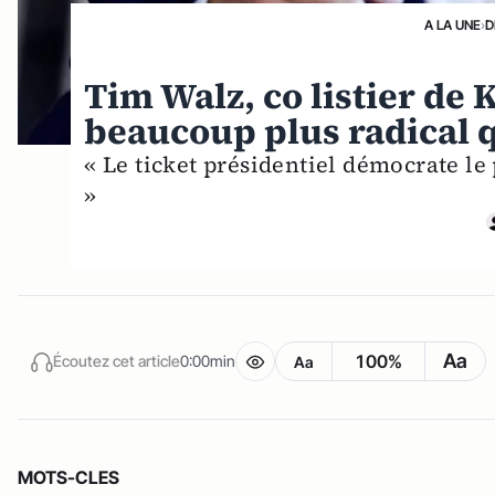
A LA UNE
›
D
Tim Walz, co listier de
beaucoup plus radical 
« Le ticket présidentiel démocrate le
»
Aa
100%
Écoutez cet article
0:00min
Aa
MOTS-CLES