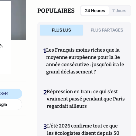
POPULAIRES
24 Heures
7 Jours
PLUS LUS
PLUS PARTAGES
e.
1
Les Français moins riches que la
moyenne européenne pour la 3e
année consécutive : jusqu'où ira le
grand déclassement ?
2
Répression en Iran : ce qui s'est
SER
vraiment passé pendant que Paris
ogle
regardait ailleurs
3
L’été 2026 confirme tout ce que
les écologistes disent depuis 50