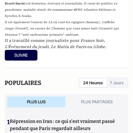
Benoît Rayski
est historien, écrivain et journaliste. Il vient de publier
Le
avec
gauchisme, maladie sénile du communisme
Atlantico Editions et
Eyrolles E-books.
Il est également l'auteur de
Là où vont les cigognes
(Ramsay),
L'affiche
rouge
(Denoël), ou encore de
L'homme que vous aimez haïr
(Grasset)
qui
dénonce l' "anti-sarkozysme primaire" ambiant.
Il a travaillé comme journaliste pour
France Soir
,
L'Événement du jeudi
,
Le Matin de Paris
ou
Globe
.
SUIVRE
POPULAIRES
24 Heures
7 Jours
PLUS LUS
PLUS PARTAGES
1
Répression en Iran : ce qui s'est vraiment passé
pendant que Paris regardait ailleurs