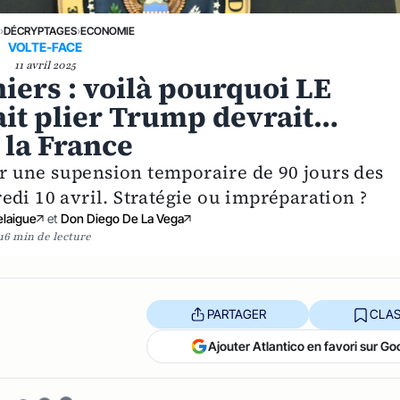
E
›
DÉCRYPTAGES
›
ECONOMIE
VOLTE-FACE
11 avril 2025
iers : voilà pourquoi LE
fait plier Trump devrait…
 la France
 une supension temporaire de 90 jours des
di 10 avril. Stratégie ou impréparation ?
elaigue
et
Don Diego De La Vega
16 min de lecture
PARTAGER
CLAS
Ajouter Atlantico en favori sur Go