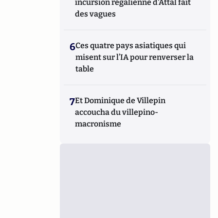
incursion régalienne d'Attal fait
des vagues
6
Ces quatre pays asiatiques qui
misent sur l’IA pour renverser la
table
7
Et Dominique de Villepin
accoucha du villepino-
macronisme