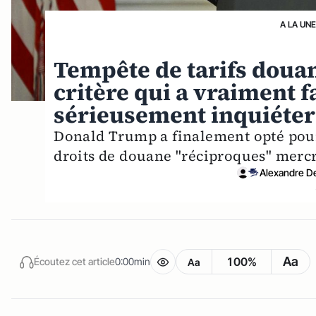
A LA UN
Tempête de tarifs douan
critère qui a vraiment 
sérieusement inquiéter
Donald Trump a finalement opté pour
droits de douane "réciproques" mercre
Alexandre D
Aa
100%
Écoutez cet article
0:00min
Aa