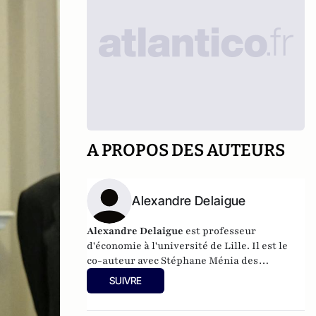
A PROPOS DES AUTEURS
Alexandre Delaigue
Alexandre Delaigue
est
professeur
d'
économie
à l'université de Lille. Il est le
co-auteur avec Stéphane Ménia des
livres
Nos phobies économiques
et
Sexe,
SUIVRE
drogue... et économie : pas de sujet tabou
pour les économistes
(parus chez Pearson).