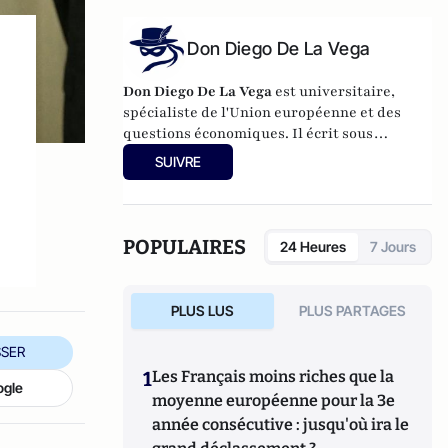
Son site :
econoclaste.net
Don Diego De La Vega
Don Diego De La Vega
est universitaire,
spécialiste de l'Union européenne et des
questions économiques. Il écrit sous
pseudonyme car il ne peut engager
SUIVRE
l’institution pour laquelle il travaille.
POPULAIRES
24 Heures
7 Jours
PLUS LUS
PLUS PARTAGES
SER
1
Les Français moins riches que la
ogle
moyenne européenne pour la 3e
année consécutive : jusqu'où ira le