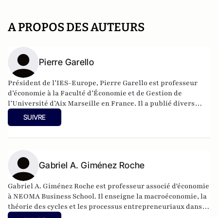
A PROPOS DES AUTEURS
Pierre Garello
Président de l’IES-Europe, Pierre Garello est professeur
d’économie à la Faculté d’Économie et de Gestion de
l’Université d’Aix Marseille en France. Il a publié divers
articles sur l’économie autrichienne, le droit et l’économie
SUIVRE
(en particulier le droit de la concurrence et le droit des
contrats). Il est le rédacteur en chef du Journal des
Économistes et des Études Humaines, une revue
scientifique traitant de questions économiques, juridiques,
philosophiques et politiques, dans la tradition de l’École
Gabriel A. Giménez Roche
libérale classique française.
Gabriel A. Giménez Roche est professeur associé d'économie
à NEOMA Business School. Il enseigne la macroéconomie, la
théorie des cycles et les processus entrepreneuriaux dans
des programmes de premier cycle et des cycles supérieurs.