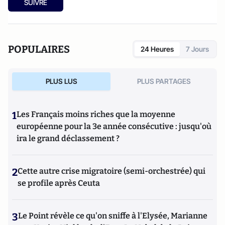
SUIVRE
Il porte un vif intérêt aux sujets macroéconomiques qu'il
commente dans la presse française et internationale. Ses
recherches portent sur la théorie du malinvestissement, la
zombification économique et les routines
POPULAIRES
24 Heures
7 Jours
entrepreneuriales. Les recherches de Gabriel ont été
publiées dans le Quarterly Review of Economics and
Finance, Small Business Economics, The World Economy,
PLUS LUS
PLUS PARTAGES
Journal of Economic Issues, entre autres. Il est membre de
l'American Economic Association et de la Royal Economic
Society.
1
Les Français moins riches que la moyenne
européenne pour la 3e année consécutive : jusqu'où
ira le grand déclassement ?
2
Cette autre crise migratoire (semi-orchestrée) qui
se profile après Ceuta
3
Le Point révèle ce qu'on sniffe à l'Elysée, Marianne