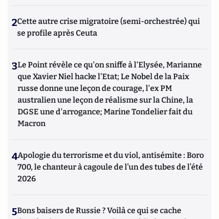
complexe). Il a écrit
La mafia de A à Z
(aux éditions Tim
Buctu), qui regroupe 162 définitions mafieuses, de A comme
2
Cette autre crise migratoire (semi-orchestrée) qui
"Accumulation du capital" à Z comme "Zoomafia". Il est
se profile après Ceuta
également co-fondateur du Salon "
Des Livres et l'Alerte
".
3
Le Point révèle ce qu'on sniffe à l'Elysée, Marianne
que Xavier Niel hacke l'Etat; Le Nobel de la Paix
russe donne une leçon de courage, l'ex PM
australien une leçon de réalisme sur la Chine, la
DGSE une d'arrogance; Marine Tondelier fait du
Macron
4
Apologie du terrorisme et du viol, antisémite : Boro
700, le chanteur à cagoule de l’un des tubes de l’été
2026
5
Bons baisers de Russie ? Voilà ce qui se cache