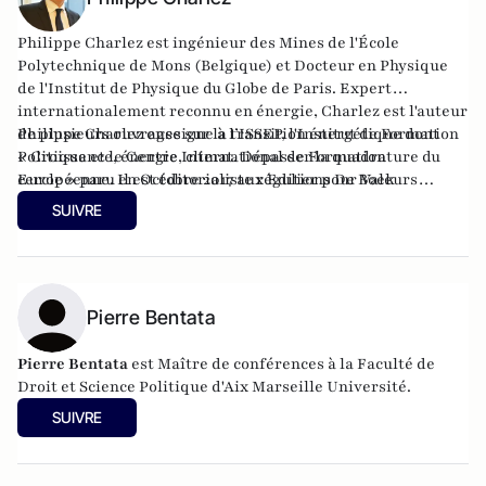
Philippe Charlez est ingénieur des Mines de l'École
Polytechnique de Mons (Belgique) et Docteur en Physique
de l'Institut de Physique du Globe de Paris. Expert
internationalement reconnu en énergie, Charlez est l'auteur
de plusieurs ouvrages sur la transition énergétique dont
Philippe Charlez enseigne à l’ISSEP, l'Institut de Formation
« Croissance, énergie, climat. Dépasser la quadrature du
Politique et le Centre International de Formation
cercle » paru en Octobre 2017 aux Editions De Boek
Européenne. Il est éditorialiste régulier pour Valeurs
supérieur et « L’utopie de la croissance verte. Les lois de la
Actuelles, , Atlantico, le Point, le Figaro et le JDD. Il
SUIVRE
thermodynamique sociale » paru en octobre 2021 aux
intervient régulièrement sur BFMTv, France TV info, Cnews,
Editions JM Laffont et les dix commandements de la
Europe 1. Il est expert en Questions Energétiques associé au
transition énergétiques (Editions VA).
Think Tank Le Millénaire.
Pierre Bentata
Pierre Bentata
est Maître de conférences à la Faculté de
Droit et Science Politique d'Aix Marseille Université.
SUIVRE