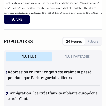
Il est l'auteur de nombreux ouvrages sur les addictions, dont
Toxicomanie et
conduites addictives
(Heures-de-France). Avec Michel Hautefeuille, il a co-
écrit
Les addictions à Internet
(Payot) et L
es drogues de synthèse
(
PUF, Que
sais-je ?, Paris, 2002).
SUIVRE
POPULAIRES
24 Heures
7 Jours
PLUS LUS
PLUS PARTAGES
1
Répression en Iran : ce qui s'est vraiment passé
pendant que Paris regardait ailleurs
2
Immigration : les (très) faux-semblants européens
après Ceuta