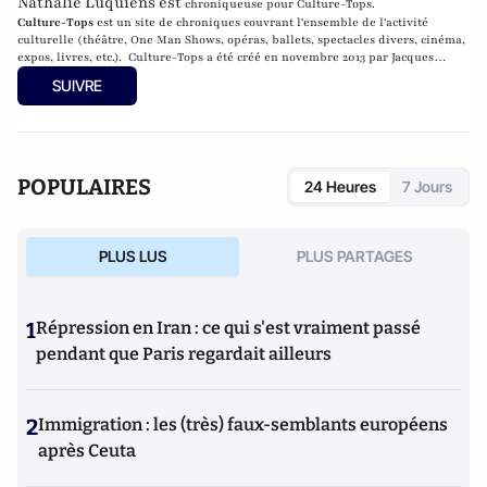
Nathalie Luquiens est
chroniqueuse pour Culture-Tops.
Culture-Tops
est un site de chroniques couvrant l'ensemble de l'activité
culturelle (théâtre, One Man Shows, opéras, ballets, spectacles divers, cinéma,
expos, livres, etc.). Culture-Tops a été créé en novembre 2013 par Jacques
Paugam , journaliste et écrivain, et son fils, Gabriel Lecarpentier-Paugam, 23
SUIVRE
ans, en Master d'école de commerce, et grand amateur de One Man Shows.
POPULAIRES
24 Heures
7 Jours
PLUS LUS
PLUS PARTAGES
1
Répression en Iran : ce qui s'est vraiment passé
pendant que Paris regardait ailleurs
2
Immigration : les (très) faux-semblants européens
après Ceuta