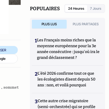
également l'auteur de nombreux ouvrages.
POPULAIRES
24 Heures
7 Jours
PLUS LUS
PLUS PARTAGES
1
Les Français moins riches que la
moyenne européenne pour la 3e
SER
année consécutive : jusqu'où ira le
grand déclassement ?
ogle
2
L’été 2026 confirme tout ce que
les écologistes disent depuis 50
ans : non, et voilà pourquoi
 ,
sommet
3
Cette autre crise migratoire
(semi-orchestrée) qui se profile