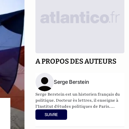
A PROPOS DES AUTEURS
Serge Berstein
Serge Berstein est un historien français du
politique. Docteur ès lettres, il enseigne à
l'
Institut d'études politiques de Paris
.
Membre des conseils scientifiques de
SUIVRE
la
Fondation Charles de Gaulle
et de
l'
Institut François-Mitterrand
, il est