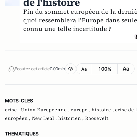
de l'histoire
Fin du sommet européen de la dernièr
quoi ressemblera l'Europe dans seule
connu une telle incertitude ?
Aa
100%
Écoutez cet article
0:00min
Aa
MOTS-CLES
crise ,
Union Européenne ,
europe ,
histoire ,
crise de 
européen ,
New Deal ,
historien ,
Roosevelt
THEMATIQUES