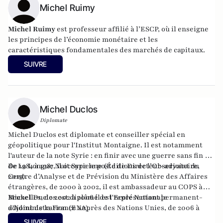
Michel Ruimy
Michel Ruimy
est professeur affilié à l’ESCP, où il enseigne
les principes de l’économie monétaire et les
caractéristiques fondamentales des marchés de capitaux.
SUIVRE
Michel Duclos
Diplomate
Michel Duclos est diplomate et conseiller spécial en
géopolitique pour l'Institut Montaigne. Il est notamment
l'auteur de la note Syrie : en finir avec une guerre sans fin et
de La Longue Nuit Syrienne (Éditions de l’Observatoire,
De 1984 à 1987, il occupe le poste de Directeur-adjoint du
2019).
Centre d’Analyse et de Prévision du Ministère des Affaires
étrangères, de 2000 à 2002, il est ambassadeur au COPS à
Bruxelles, de 2002 à 2006 il est représentant permanent-
Michel Duclos est diplômé de l'Ecole Nationale
adjoint de la France auprès des Nations Unies, de 2006 à
d'Administration (ENA).
2009, il est Ambassadeur en Syrie, puis en Suisse de 2012 à
SUIVRE