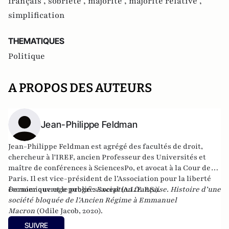
français ,
sobriété ,
majorité ,
majorité relative ,
simplification
THEMATIQUES
Politique
A PROPOS DES AUTEURS
Jean-Philippe Feldman
Jean-Philippe Feldman est agrégé des facultés de droit,
chercheur à l'IREF, ancien Professeur des Universités et
maître de conférences à SciencesPo, et avocat à la Cour de
Paris. Il est vice-président de l’Association pour la liberté
économique et le progrès social (A.L.E.P.S.).
Dernier ouvrage publié :
Exception française. Histoire d’une
société bloquée de l’Ancien Régime à Emmanuel
Macron
(Odile Jacob, 2020).
SUIVRE