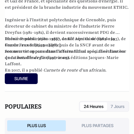
et Gaz de France, et spécialiste des questions d'énergie. Il
est président de la branche industrie du mouvement ETHIC.
Ingénieur à l'Institut polytechnique de Grenoble, puis
directeur de cabinet du ministre de l'Industrie Pierre
Dreyfus (1981-1982), il devient successivement PDG de
Rhône-Poulenc (1982-1986), de Elf Aquitaine (1989-1993), de
Dernière publication :
1997, année zéro du déclin de la
Gaz de France (1993-1996), puis de la SNCF avant de se
France
, aux Editions Elytel.
reconvertir en consultant international spécialisé dans les
Son nom est apparu dans l'affaire Elf en 2003. Il est l'auteur
questions d'énergie (1997-2003).
de
La bataille de l'industrie
aux éditions Jacques-Marie
Laffont.
En 2017, il a publié
Carnets de route d'un africain
.
SUIVRE
POPULAIRES
24 Heures
7 Jours
PLUS LUS
PLUS PARTAGES