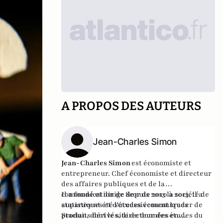
A PROPOS DES AUTEURS
Jean-Charles Simon
Jean-Charles Simon
est économiste et
entrepreneur. Chef économiste et directeur
des affaires publiques et de la
communication de
Il a fondé et dirige depuis 2013 la société de
Scor
de 2010 à 2013, il a
auparavent été successivement trader de
statistiques et d'études économiques
produits dérivés, directeur des études du
Stacian, dont le site de données en