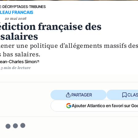
E
›
DÉCRYPTAGES
›
TRIBUNES
FLEAU FRANCAIS
20 mai 2026
édiction française des
 salaires
mener une politique d’allégements massifs de
 bas salaires.
Jean-Charles Simon
3 min de lecture
PARTAGER
CLAS
Ajouter Atlantico en favori sur Go