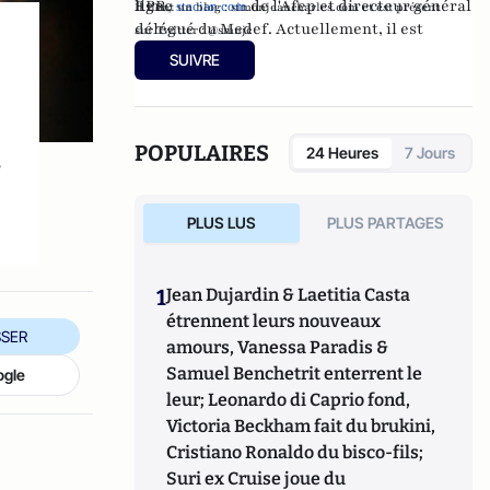
RPR, directeur de l'Afep et directeur général
ligne
stacian.com
.
Il tient un blog :
simonjeancharles.com
et est présent
délégué du Medef. Actuellement, il est
sur
Twitt
er
:
@smnjc
candidat à la présidence du Medef.
SUIVRE
POPULAIRES
24 Heures
7 Jours
s
PLUS LUS
PLUS PARTAGES
1
Jean Dujardin & Laetitia Casta
étrennent leurs nouveaux
SER
amours, Vanessa Paradis &
Samuel Benchetrit enterrent le
ogle
leur; Leonardo di Caprio fond,
Victoria Beckham fait du brukini,
Cristiano Ronaldo du bisco-fils;
Suri ex Cruise joue du