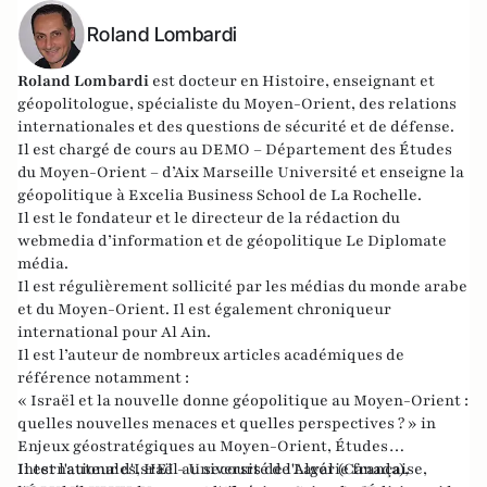
Roland Lombardi
Roland Lombardi
est docteur en Histoire, enseignant et
géopolitologue, spécialiste du Moyen-Orient, des relations
internationales et des questions de sécurité et de défense.
Il est chargé de cours au DEMO – Département des Études
du Moyen-Orient – d’Aix Marseille Université et enseigne la
géopolitique à Excelia Business School de La Rochelle.
Il est le fondateur et le directeur de la rédaction du
webmedia d’information et de géopolitique
Le Diplomate
média
.
Il est régulièrement sollicité par les médias du monde arabe
et du Moyen-Orient. Il est également chroniqueur
international pour
Al Ain
.
Il est l’auteur de nombreux articles académiques de
référence notamment :
« Israël et la nouvelle donne géopolitique au Moyen-Orient :
quelles nouvelles menaces et quelles perspectives ? » in
Enjeux géostratégiques au Moyen-Orient, Études
Internationales, HEI - Université de Laval (Canada),
Il est l'auteur d'Israël au secours de l'Algérie française,