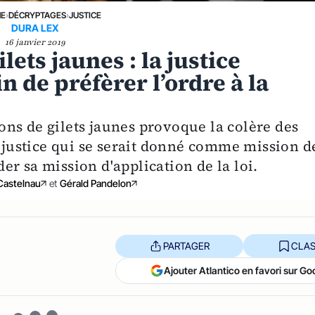
NE
›
DÉCRYPTAGES
›
JUSTICE
DURA LEX
16 janvier 2019
lets jaunes : la justice
in de préfèrer l’ordre à la
ns de gilets jaunes provoque la colère des
e justice qui se serait donné comme mission d
éder sa mission d'application de la loi.
Castelnau
et
Gérald Pandelon
PARTAGER
CLAS
Ajouter Atlantico en favori sur Go