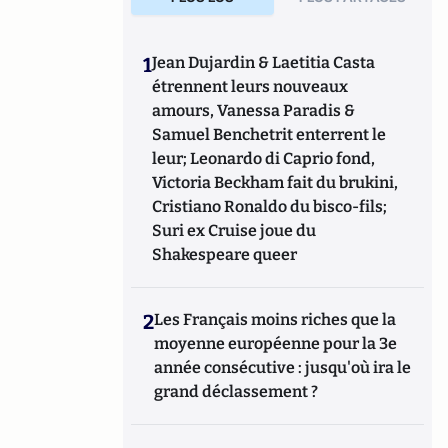
publié aux éditions Valensin (2015),
La face
cachée de la justice
(Editions Valensin,
2016),
Que sais-je sur le métier d'avocat en
1
Jean Dujardin & Laetitia Casta
France
(PUF, 2017) et
La France des
étrennent leurs nouveaux
caïds
(Max Milo, 2020).
amours, Vanessa Paradis &
Samuel Benchetrit enterrent le
leur; Leonardo di Caprio fond,
Victoria Beckham fait du brukini,
Cristiano Ronaldo du bisco-fils;
Suri ex Cruise joue du
Shakespeare queer
2
Les Français moins riches que la
moyenne européenne pour la 3e
année consécutive : jusqu'où ira le
grand déclassement ?