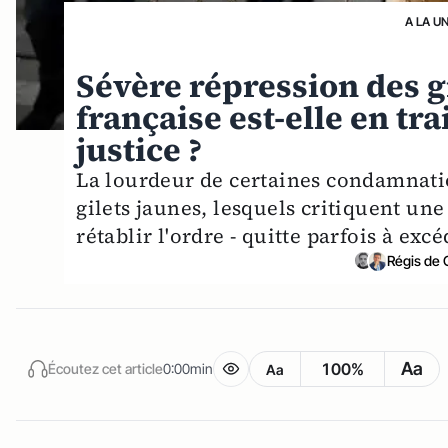
A LA U
Sévère répression des gi
française est-elle en tra
justice ?
La lourdeur de certaines condamnatio
gilets jaunes, lesquels critiquent un
rétablir l'ordre - quitte parfois à exc
Régis de 
Aa
100%
Écoutez cet article
0:00min
Aa