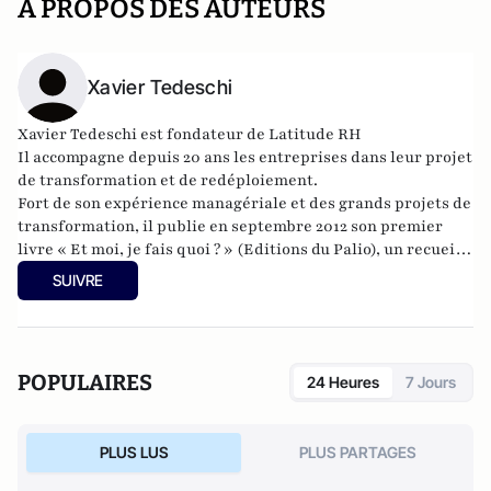
A PROPOS DES AUTEURS
Xavier Tedeschi
Xavier Tedeschi est f
ondateur de
Latitude RH
Il accompagne depuis 20 ans les entreprises dans leur projet
de transformation et de redéploiement.
Fort de son expérience managériale et des grands projets de
transformation, il publie en septembre 2012 son premier
livre « Et moi, je fais quoi ? » (Editions du Palio), un recueil
de nouvelles à travers lesquelles il plaide la « saine
SUIVRE
restructuration », une démarche opérationnelle pour une
restructuration socialement responsable et
économiquement réussie.
POPULAIRES
24 Heures
7 Jours
PLUS LUS
PLUS PARTAGES