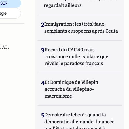
SER
regardait ailleurs
ogle
2
Immigration : les (très) faux-
semblants européens après Ceuta
 AI ,
3
Record du CAC 40 mais
croissance nulle : voilà ce que
révèle le paradoxe français
4
Et Dominique de Villepin
accoucha du villepino-
macronisme
5
Demokratie leben! : quand la
démocratie allemande, financée
par l'État, sert de paravent à