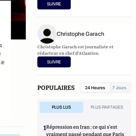
SUIVRE
Christophe Garach
u
Christophe Garach est journaliste et
e
rédacteur en chef d'Atlantico.
le
SUIVRE
POPULAIRES
24 Heures
7 Jours
PLUS LUS
PLUS PARTAGES
1
Répression en Iran : ce qui s'est
vraiment passé pendant que Paris