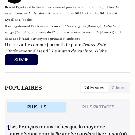
Benoît Rayski
est historien, écrivain et journaliste. Il vient de publier
Le
avec
gauchisme, maladie sénile du communisme
Atlantico Editions et
Eyrolles E-books.
Il est également l'auteur de
Là où vont les cigognes
(Ramsay),
L'affiche
rouge
(Denoël), ou encore de
L'homme que vous aimez haïr
(Grasset)
qui
dénonce l' "anti-sarkozysme primaire" ambiant.
Il a travaillé comme journaliste pour
France Soir
,
L'Événement du jeudi
,
Le Matin de Paris
ou
Globe
.
SUIVRE
POPULAIRES
24 Heures
7 Jours
PLUS LUS
PLUS PARTAGES
1
Les Français moins riches que la moyenne
européenne pour la 3e année consécutive : jusqu'où