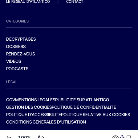
LE RESEAU D'ATLANTICO
/
CONTACT
CATEGORIES
DECRYPTAGES
DOSSIERS
RENDEZ-VOUS
VIDEOS
PODCASTS
LEGAL
CGV
MENTIONS LEGALES
PUBLICITE SUR ATLANTICO
GESTION DES COOKIES
POLITIQUE DE CONFIDENTIALITE
POLITIQUE D’ACCESSIBILITE
POLITIQUE RELATIVE AUX COOKIES
CONDITIONS GENERALES D’UTILISATION
Aa
100%
Aa