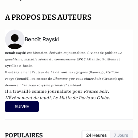
A PROPOS DES AUTEURS
Benoît Rayski
Benoît Rayski
est historien, écrivain et journaliste. Il vient de publier
Le
avec
gauchisme, maladie sénile du communisme
Atlantico Editions et
Eyrolles E-books.
Il est également l'auteur de
Là où vont les cigognes
(Ramsay),
L'affiche
rouge
(Denoël), ou encore de
L'homme que vous aimez haïr
(Grasset)
qui
dénonce l' "anti-sarkozysme primaire" ambiant.
Il a travaillé comme journaliste pour
France Soir
,
L'Événement du jeudi
,
Le Matin de Paris
ou
Globe
.
SUIVRE
POPULAIRES
24 Heures
7 Jours