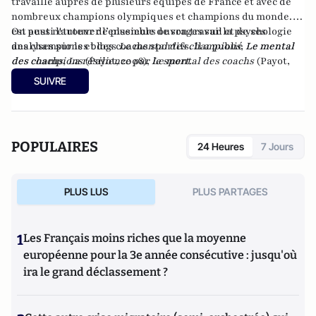
travaillé auprès de plusieurs équipes de France et avec de
nombreux champions olympiques et champions du monde. Il
est aussi l'auteur de plusieurs ouvrages sur la psychologie
On peut retrouver l’ensemble de son travail et de ses
des champions et des coachs sportifs. Il a publié
analyses sur les blogs
Le mental des champions
,
Le mental
Le mental
des champions
des coachs
,
La résilience par le sport
(Payot, 2008),
Le mental des coachs
.
(Payot,
2012),
La résilience par le sport
(Odile Jacob, 2016).
SUIVRE
POPULAIRES
24 Heures
7 Jours
PLUS LUS
PLUS PARTAGES
1
Les Français moins riches que la moyenne
européenne pour la 3e année consécutive : jusqu'où
ira le grand déclassement ?