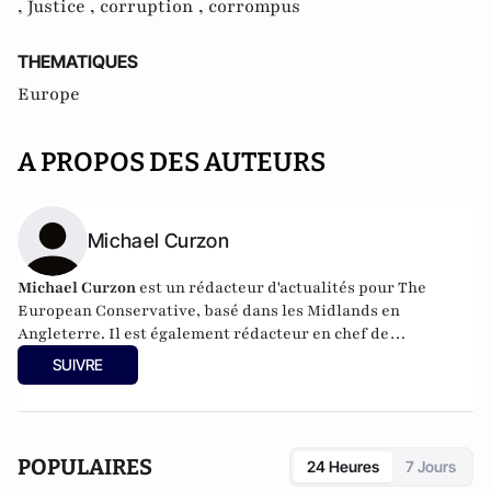
,
Justice ,
corruption ,
corrompus
THEMATIQUES
Europe
A PROPOS DES AUTEURS
Michael Curzon
Michael Curzon
est un rédacteur d'actualités pour The
European Conservative, basé dans les Midlands en
Angleterre. Il est également rédacteur en chef de
Bournbrook Magazine, qu'il a fondé en 2019, et a
SUIVRE
précédemment écrit pour l'Express Online de Londres. Son
compte Twitter est @MichaelWCurzon.
POPULAIRES
24 Heures
7 Jours