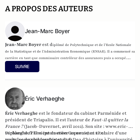
A PROPOS DES AUTEURS
Jean-Marc Boyer
Jean-Marc Boyer
est d
iplômé de Polytechnique et de l’Ecole Nationale
de la Statistique et de l’Administration Economique (ENSAE). Il a commencé
sa
carrière en tant que commissaire contrôleur des assurances puis a occupé
différentes fonctions à l’Inspection Générale des Finances (IGF), à la
SUIVRE
Commission de Contrôle des Assurances et à la direction du Trésor.
Il est
cofondateur de GLM et de la Gazette de l’Assurance.
Éric Verhaeghe
Éric Verhaeghe
est le fondateur du
cabinet Parménide
et
président de
Triapalio
. Il est l'auteur de
Faut-il quitter la
France ?
(Jacob-Duvernet, avril 2012). Son site :
www.eric-
verhaeghe.fr
Diplômé de l'Ena (promotion Copernic) et titulaire d'une
Il vient de créer un nouveau site :
www.lecourrierdesstrateges.fr
maîtrise de philosophie et d'un Dea d'histoire à l'université