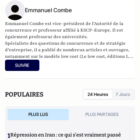
Emmanuel Combe
Emmanuel Combe est
vice-président de l'Autorité de la
concurrence e
t professeur affilié à ESCP-Europe. Il est
également
professeur des universités.
Spécialiste des questions de concurrence et de stratégie
d’entreprise, il a publié de nombreux articles et ouvrages,
notamment sur le modèle low cost (
Le low cost
, éditions La
Découverte 2011). Il tient à jour
un site Internet sur la
SUIVRE
concurrence
.
POPULAIRES
24 Heures
7 Jours
PLUS LUS
PLUS PARTAGES
1
Répression en Iran : ce qui s'est vraiment passé