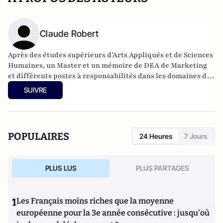
Claude Robert
Après des études supérieurs d’Arts Appliqués et de Sciences
Humaines, un Master et un mémoire de DEA de Marketing
et différents postes à responsabilités dans les domaines des
études de marché, du marketing et de l’audit opérationnel,
SUIVRE
Claude Robert est actuellement consultant international en
organisation. Il a exercé à ce jour dans près d’une trentaine
de pays aux environnements politiques, ethniques et
religieux les plus variés.
POPULAIRES
24 Heures
7 Jours
PLUS LUS
PLUS PARTAGES
1
Les Français moins riches que la moyenne
européenne pour la 3e année consécutive : jusqu'où