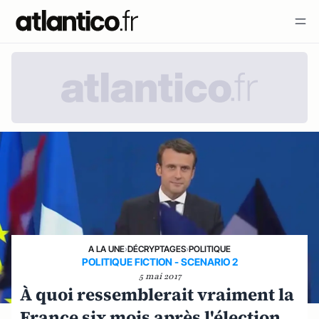
A LA UNE
›
DÉCRYPTAGES
›
POLITIQUE
POLITIQUE FICTION - SCENARIO 2
5 mai 2017
À quoi ressemblerait vraiment la
France six mois après l'élection