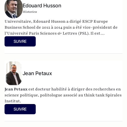
Edouard Husson
Historien
Universitaire, Edouard Husson a dirigé
ESCP Europe
Business School
de 2012 à 2014
puis a été vice-président de
l’Université Paris Sciences & Lettres (
PSL
). Il est
actuellement professeur à l’Institut Franco-Allemand
SUIVRE
d’Etudes Européennes (à l’Université de Cergy-Pontoise).
Spécialiste de l’histoire de l’Allemagne et de l’Europe, il
travaille en particulier sur la modernisation politique des
sociétés depuis la Révolution française. Il est l’auteur
d’ouvrages et de nombreux articles sur l’histoire de
Jean Petaux
l’Allemagne depuis la Révolution française, l’histoire des
mondialisations, l’histoire de la monnaie, l’histoire du
nazisme et des autres violences de masse au XXème siècle
Jean Petaux
est docteur habilité à diriger des recherches en
ou l’histoire des relations internationales et des conflits
science politique, politologue associé au think tank Spirales
contemporains. Il écrit en ce moment une biographie de
Institut.
Benjamin Disraëli.
SUIVRE