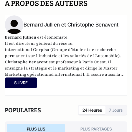
A PROPOS DES AUTEURS
Bernard Jullien et Christophe Benavent
Bernard Jullien
est économiste.
Il est directeur général du réseau
international
Gerpisa
(Groupe d’étude et de recherche
permanent sur l’industrie et les salariés de l’Automobile).
Christophe Benavent
est professeur à Paris Ouest. Il
enseigne la stratégie et le marketing et dirige le Master
Marketing opérationnel international l. Il assure aussi la
responsabilité de la rubrique "Digital" de la revue Décision
SUIVRE
Marketing.
POPULAIRES
24 Heures
7 Jours
PLUS LUS
PLUS PARTAGES